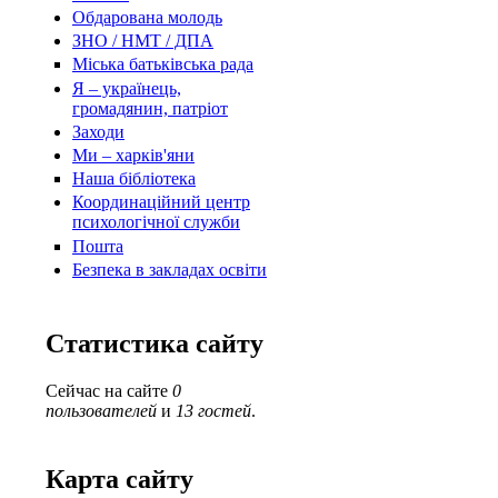
Обдарована молодь
ЗНО / НМТ / ДПА
Міська батьківська рада
Я – українець,
громадянин, патріот
Заходи
Ми – харків'яни
Наша бібліотека
Координаційний центр
психологічної служби
Пошта
Безпека в закладах освіти
Статистика сайту
Сейчас на сайте
0
пользователей
и
13 гостей
.
Карта сайту