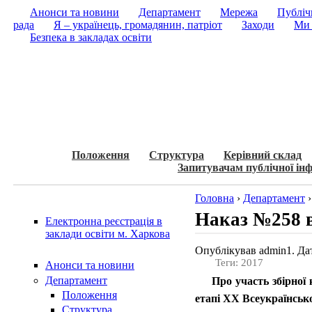
Анонси та новини
Департамент
Мережа
Публічн
рада
Я – українець, громадянин, патріот
Заходи
Ми 
Безпека в закладах освіти
Положення
Структура
Керівний склад
Запитувачам публічної інф
Головна
›
Департамент
Наказ №258 в
Електронна реєстрація в
заклади освіти м. Харкова
Опублікував admin1. Дат
Теги: 2017
Анонси та новини
Департамент
Про участь збірної 
Положення
етапі ХХ Всеукраїнсько
Структура