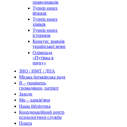
правознавців
Турнір юних
фізиків
Турнір юних
хіміків
Турнір юних
істориків
Конкурс знавців
української мови
Олімпіада
«Путівка в
науку»
ЗНО / НМТ / ДПА
Міська батьківська рада
Я – українець,
громадянин, патріот
Заходи
Ми – харків'яни
Наша бібліотека
Координаційний центр
психологічної служби
Пошта