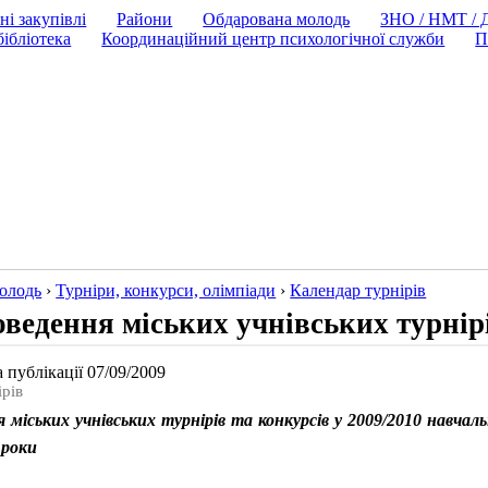
ні закупівлі
Райони
Обдарована молодь
ЗНО / НМТ /
ібліотека
Координаційний центр психологічної служби
П
олодь
›
Турнiри, конкурси, олiмпiади
›
Календар турнірів
ведення міських учнівських турнір
 публікації 07/09/2009
ірів
 міських учнівських турнірів та конкурсів у 2009/2010 навчал
0 роки