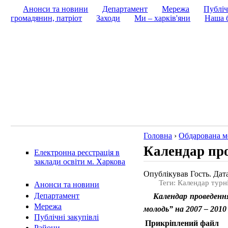
Анонси та новини
Департамент
Мережа
Публіч
громадянин, патріот
Заходи
Ми – харків'яни
Наша б
Головна
›
Обдарована м
Календар про
Електронна реєстрація в
заклади освіти м. Харкова
Опублікував Гость. Дата
Теги: Календар турн
Анонси та новини
Департамент
Календар проведення
Мережа
молодь” на 2007 – 201
Публічні закупівлі
Прикріплений файл
Райони