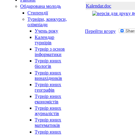
Kalendar.doc
Обдарована молодь
Стипендії
в
Турнiри, конкурси,
олiмпiади
Учень року
Перейти вгору
Календар
турнірів
Турнір з основ
інформатики
Турнір юних
біологів
Турнір юних
винахідників
Турнір юних
географів
Турнір юних
економістів
Турнір юних
журналістів
Турнір юних
математиків
Турнір юних