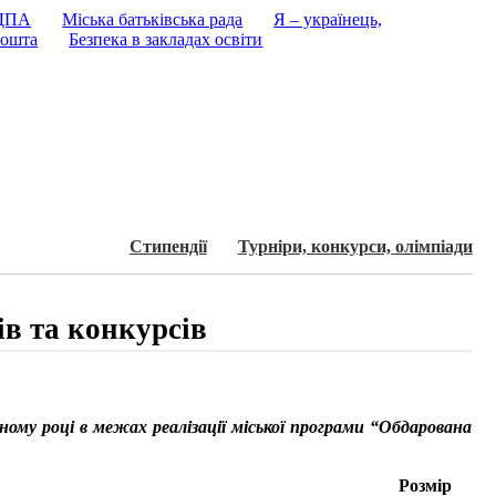
 ДПА
Міська батьківська рада
Я – українець,
ошта
Безпека в закладах освіти
Стипендії
Турнiри, конкурси, олiмпiади
ів та конкурсів
ьному році в межах реалізації міської програми “Обдарована
Розмір