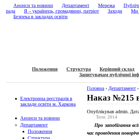
Анонси та новини
Департамент
Мережа
Публічн
рада
Я – українець, громадянин, патріот
Заходи
Ми 
Безпека в закладах освіти
Положення
Структура
Керівний склад
Запитувачам публічної інф
Головна
›
Департамент
Наказ №215 в
Електронна реєстрація в
заклади освіти м. Харкова
Опублікував admin. Дата
Теги: 2014
Анонси та новини
Департамент
Про запобігання всі
Положення
час проведення новоріч
Структура