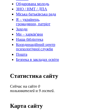
Обдарована молодь
ЗНО / НМТ / ДПА
Міська батьківська рада
Я – українець,
громадянин, патріот
Заходи
Ми – харків'яни
Наша бібліотека
Координаційний центр
психологічної служби
Пошта
Безпека в закладах освіти
Статистика сайту
Сейчас на сайте
0
пользователей
и
9 гостей
.
Карта сайту