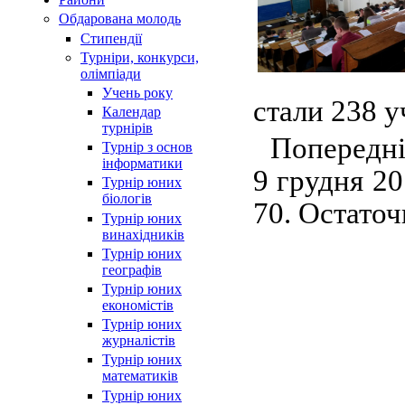
Обдарована молодь
Стипендії
Турнiри, конкурси,
олiмпiади
Учень року
стали 238 у
Календар
турнірів
Попередн
Турнір з основ
інформатики
9 грудня 20
Турнір юних
біологів
70. Остаточ
Турнір юних
винахідників
Турнір юних
географів
Турнір юних
економістів
Турнір юних
журналістів
Турнір юних
математиків
Турнір юних