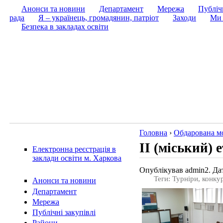
Анонси та новини
Департамент
Мережа
Публічн
рада
Я – українець, громадянин, патріот
Заходи
Ми 
Безпека в закладах освіти
Головна
›
Обдарована м
ІІ (міський) 
Електронна реєстрація в
заклади освіти м. Харкова
Опублікував admin2. Дат
Теги: Турнiри, конку
Анонси та новини
Департамент
Мережа
Публічні закупівлі
Райони