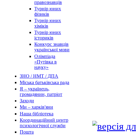
правознавців
Турнір юних
фізиків
Турнір юних
хіміків
Турнір юних
істориків
Конкурс знавців
української мови
Олімпіада
«Путівка в
науку»
ЗНО / НМТ / ДПА
Міська батьківська рада
Я – українець,
громадянин, патріот
Заходи
Ми – харків'яни
Наша бібліотека
Координаційний центр
психологічної служби
Пошта