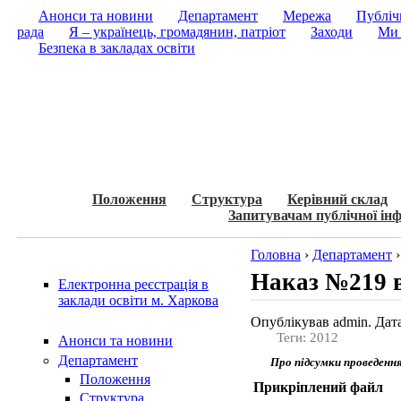
Анонси та новини
Департамент
Мережа
Публічн
рада
Я – українець, громадянин, патріот
Заходи
Ми 
Безпека в закладах освіти
Положення
Структура
Керівний склад
Запитувачам публічної інф
Головна
›
Департамент
Наказ №219 в
Електронна реєстрація в
заклади освіти м. Харкова
Опублікував admin. Дата
Теги: 2012
Анонси та новини
Департамент
Про підсумки проведенн
Положення
Прикріплений файл
Структура