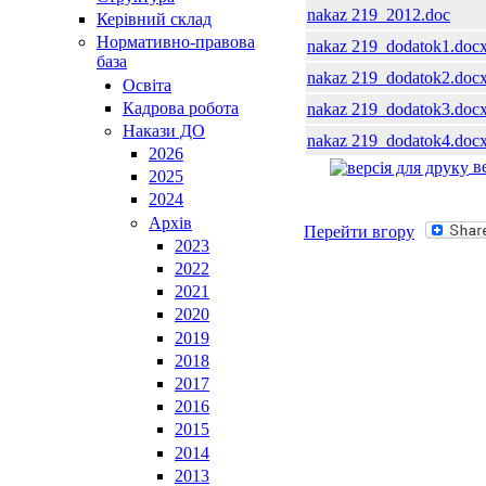
nakaz 219_2012.doc
Керівний склад
Нормативно-правова
nakaz 219_dodatok1.doc
база
nakaz 219_dodatok2.doc
Освiта
Кадрова робота
nakaz 219_dodatok3.doc
Накази ДО
nakaz 219_dodatok4.doc
2026
ве
2025
2024
Архів
Перейти вгору
2023
2022
2021
2020
2019
2018
2017
2016
2015
2014
2013