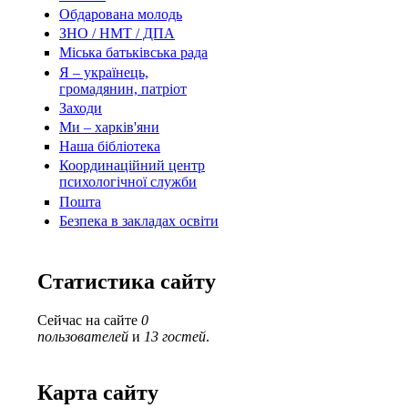
Обдарована молодь
ЗНО / НМТ / ДПА
Міська батьківська рада
Я – українець,
громадянин, патріот
Заходи
Ми – харків'яни
Наша бібліотека
Координаційний центр
психологічної служби
Пошта
Безпека в закладах освіти
Статистика сайту
Сейчас на сайте
0
пользователей
и
13 гостей
.
Карта сайту