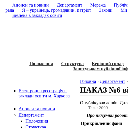
Анонси та новини
Департамент
Мережа
Публічн
рада
Я – українець, громадянин, патріот
Заходи
Ми 
Безпека в закладах освіти
Положення
Структура
Керівний склад
Запитувачам публічної інф
Головна
›
Департамент
НАКАЗ №6 від
Електронна реєстрація в
заклади освіти м. Харкова
Опублікував admin. Дата
Теги: 2009
Анонси та новини
Департамент
Про підсумки роботи 
Положення
Прикріплений файл
Структура