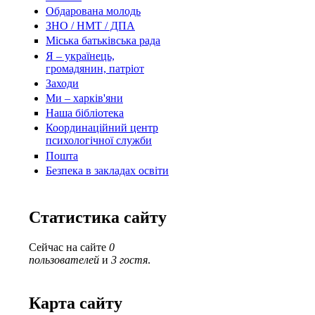
Обдарована молодь
ЗНО / НМТ / ДПА
Міська батьківська рада
Я – українець,
громадянин, патріот
Заходи
Ми – харків'яни
Наша бібліотека
Координаційний центр
психологічної служби
Пошта
Безпека в закладах освіти
Статистика сайту
Сейчас на сайте
0
пользователей
и
3 гостя
.
Карта сайту