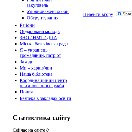
закупівель
Уповноважені особи
Перейти вгору
Обгрунтування
Райони
Обдарована молодь
ЗНО / НМТ / ДПА
Міська батьківська рада
Я – українець,
громадянин, патріот
Заходи
Ми – харків'яни
Наша бібліотека
Координаційний центр
психологічної служби
Пошта
Безпека в закладах освіти
Статистика сайту
Сейчас на сайте
0