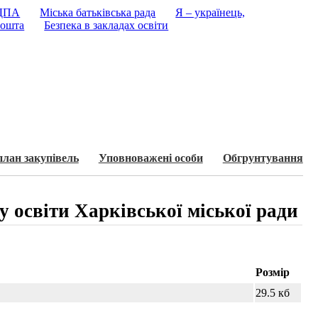
 ДПА
Міська батьківська рада
Я – українець,
ошта
Безпека в закладах освіти
план закупівель
Уповноважені особи
Обгрунтування
у освіти Харківської міської ради
Розмір
29.5 кб