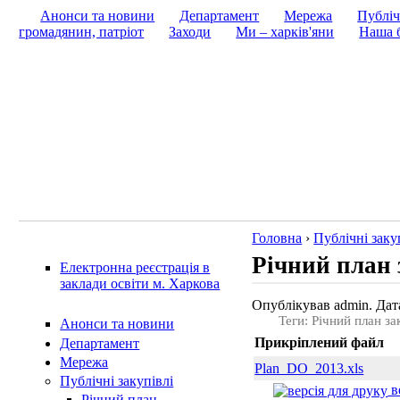
Анонси та новини
Департамент
Мережа
Публіч
громадянин, патріот
Заходи
Ми – харків'яни
Наша б
Головна
›
Публічні заку
Річний план 
Електронна реєстрація в
заклади освіти м. Харкова
Опублікував admin. Дата
Теги: Річний план за
Анонси та новини
Прикріплений файл
Департамент
Мережа
Plan_DO_2013.xls
Публічні закупівлі
в
Річний план