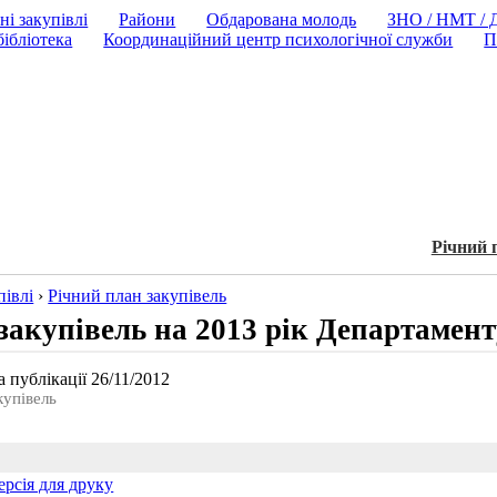
ні закупівлі
Райони
Обдарована молодь
ЗНО / НМТ /
ібліотека
Координаційний центр психологічної служби
П
Річний 
півлі
›
Річний план закупівель
закупівель на 2013 рік Департамент
 публікації 26/11/2012
купівель
ерсія для друку