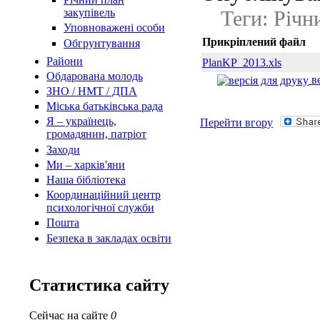
Теги: Річн
закупівель
Уповноважені особи
Прикріплений файл
Обгрунтування
Райони
PlanKP_2013.xls
Обдарована молодь
ве
ЗНО / НМТ / ДПА
Міська батьківська рада
Я – українець,
Перейти вгору
громадянин, патріот
Заходи
Ми – харків'яни
Наша бібліотека
Координаційний центр
психологічної служби
Пошта
Безпека в закладах освіти
Статистика сайту
Сейчас на сайте
0