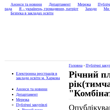
Анонси та новини
Департамент
Мережа
Публічн
рада
Я – українець, громадянин, патріот
Заходи
Ми 
Безпека в закладах освіти
Головна
›
Публічні закуп
Річний пл
Електронна реєстрація в
заклади освіти м. Харкова
рік(тимч
Анонси та новини
"Комбіна
Департамент
Мережа
Публічні закупівлі
Опублікував
Річний план