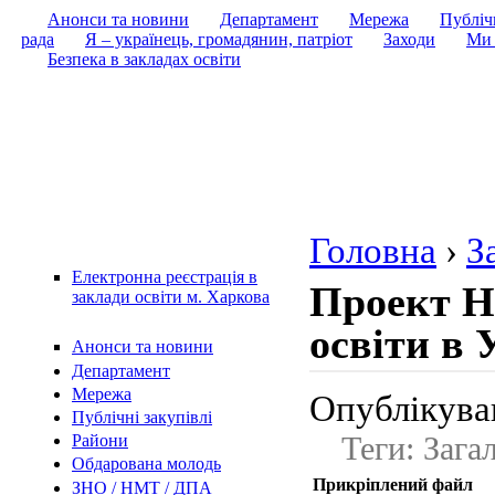
Анонси та новини
Департамент
Мережа
Публічн
рада
Я – українець, громадянин, патріот
Заходи
Ми 
Безпека в закладах освіти
Головна
›
З
Електронна реєстрація в
Проект На
заклади освіти м. Харкова
освіти в 
Анонси та новини
Департамент
Мережа
Опублікував
Публічні закупівлі
Теги: Зага
Райони
Обдарована молодь
Прикріплений файл
ЗНО / НМТ / ДПА