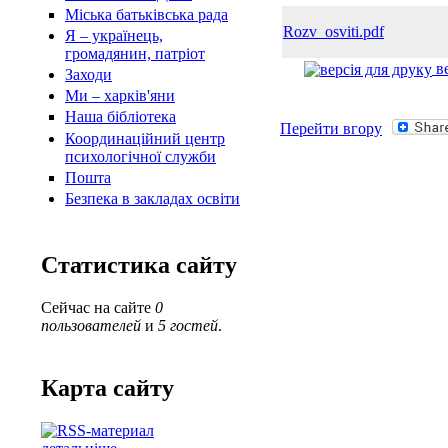
Міська батьківська рада
Rozv_osviti.pdf
Я – українець,
громадянин, патріот
ве
Заходи
Ми – харків'яни
Наша бібліотека
Перейти вгору
Координаційний центр
психологічної служби
Пошта
Безпека в закладах освіти
Статистика сайту
Сейчас на сайте
0
пользователей
и
5 гостей
.
Карта сайту