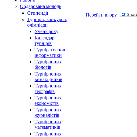
Обдарована молодь
Стипендії
Перейти вгору
Турнiри, конкурси,
олiмпiади
Учень року
Календар
турнірів
Турнір з основ
інформатики
Турнір юних
біологів
Турнір юних
винахідників
Турнір юних
географів
Турнір юних
економістів
Турнір юних
журналістів
Турнір юних
математиків
Турнір юних