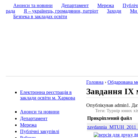
Анонси та новини
Департамент
Мережа
Публічн
рада
Я – українець, громадянин, патріот
Заходи
Ми 
Безпека в закладах освіти
Головна
›
Обдарована м
Завдання ІХ м
Електронна реєстрація в
заклади освіти м. Харкова
Опублікував admin1. Дат
Теги: Турнір юних хі
Анонси та новини
Прикріплений файл
Департамент
Мережа
zavdannia_MTUH_2011_
Публічні закупівлі
ве
Райони