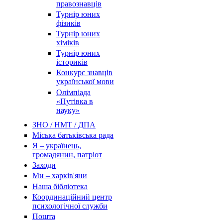
правознавців
Турнір юних
фізиків
Турнір юних
хіміків
Турнір юних
істориків
Конкурс знавців
української мови
Олімпіада
«Путівка в
науку»
ЗНО / НМТ / ДПА
Міська батьківська рада
Я – українець,
громадянин, патріот
Заходи
Ми – харків'яни
Наша бібліотека
Координаційний центр
психологічної служби
Пошта