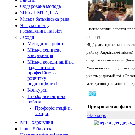
Обдарована молодь
ЗНО / НМТ / ДПА
Міська батьківська рада
Я – українець,
- психологічні аспекти про
громадянин, патріот
району).
Заходи
Методична робота
Відбулася презентація сис
Міська серпнева
району Харківської міської
конференція
обдарованими учнями (Больш
Міська координаційна
рада з питань
Учасники семінару - методи
професійного
участь у діловій грі «Орга
розвитку
педпрацівників
методичної діяльності з пі
Конкурси
Профорієнтаційна
робота
Прикріплений файл
Профорієнтаційні
заходи
obdar.pps
Ми – харків'яни
в
Наша бібліотека