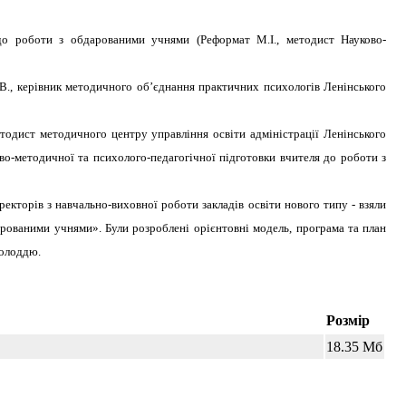
 до роботи з обдарованими учнями (Реформат М.І., методист Науково-
.В., керівник методичного об’єднання практичних психологів Ленінського
тодист методичного центру управління освіти адміністрації Ленінського
во-методичної та психолого-педагогічної підготовки вчителя до роботи з
кторів з навчально-виховної роботи закладів освіти нового типу - взяли
арованими учнями». Були розроблені орієнтовні модель, програма та план
молоддю.
Розмір
18.35 Мб