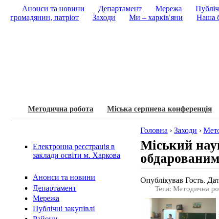
Анонси та новини
Департамент
Мережа
Публіч
громадянин, патріот
Заходи
Ми – харків'яни
Наша б
Методична робота
Міська серпнева конференція
Головна
›
Заходи
›
Мет
Міський нау
Електронна реєстрація в
обдаровани
заклади освіти м. Харкова
Анонси та новини
Опублікував Гость. Дат
Департамент
Теги: Методична р
Мережа
Публічні закупівлі
Райони