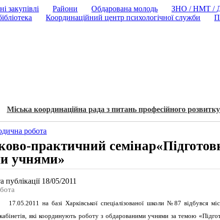
ні закупівлі
Райони
Обдарована молодь
ЗНО / НМТ /
ібліотека
Координаційний центр психологічної служби
П
Міська координаційна рада з питань професійного розвитку
одична робота
ково-практичний семінар«Підготовк
ми учнями»
а публікації 18/05/2011
обота
17.05.2011 на базі Харківської спеціалізованої школи №87 відбувся м
кабінетів, які координують роботу з обдарованими учнями за темою «Підго