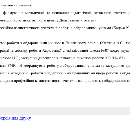
розглянуті питання:
- формування методичної та психолого-педагогічної готовності вчителя
методичного педагогічного центру Департаменту освіти);
фесійної компетентності учителя в роботі з обдарованими учнями (Хацько К
теми роботи з обдарованими учнями в Ленінському районі (Клюхіна А.С., ме
 ради) та досвіду роботи Харківської спеціалізованої школи №87 щодо науко
акова Н.О., заступник директора з навчально-виховної роботи ХСШ № 87).
сти РМК, які координують роботу з обдарованими учнями та заступники дире
нізація методичної роботи з педагогічними працівниками щодо роботи з обд
двищення професійної компетентності вчителів, які працюють з обдарованою 
ерсія для друку