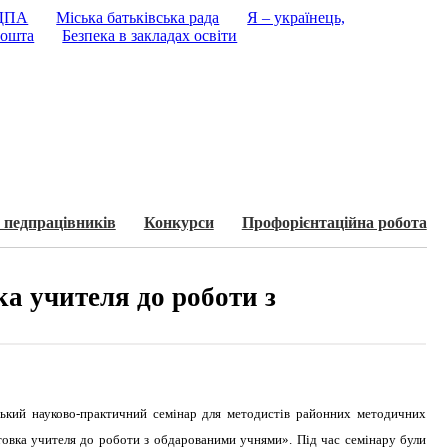
 ДПА
Міська батьківська рада
Я – українець,
ошта
Безпека в закладах освіти
 педпрацівників
Конкурси
Профорієнтаційна робота
а учителя до роботи з
іський науково-практичний семінар для методистів районних методичних
товка учителя до роботи з обдарованими учнями». Під час семінару були