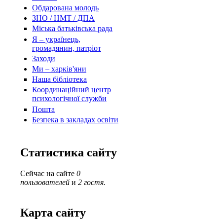
Обдарована молодь
ЗНО / НМТ / ДПА
Міська батьківська рада
Я – українець,
громадянин, патріот
Заходи
Ми – харків'яни
Наша бібліотека
Координаційний центр
психологічної служби
Пошта
Безпека в закладах освіти
Статистика сайту
Сейчас на сайте
0
пользователей
и
2 гостя
.
Карта сайту