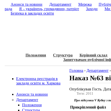
Анонси та новини
Департамент
Мережа
Публічн
рада
Я – українець, громадянин, патріот
Заходи
Ми 
Безпека в закладах освіти
Положення
Структура
Керівний склад
Запитувачам публічної інф
Головна
›
Департамент
Наказ №63 ві
Електронна реєстрація в
заклади освіти м. Харкова
Опублікував Гость. Дата
Теги: 2011
Анонси та новини
Департамент
Про підсумки V Кубку з п
Положення
Прикріплений файл
Структура