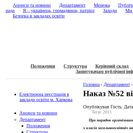
Анонси та новини
Департамент
Мережа
Публічн
рада
Я – українець, громадянин, патріот
Заходи
Ми 
Безпека в закладах освіти
Положення
Структура
Керівний склад
Запитувачам публічної інф
Головна
›
Департамент
Наказ №52 ві
Електронна реєстрація в
заклади освіти м. Харкова
Опублікував Гость. Дата
Теги: 2011
Анонси та новини
Департамент
Про порядок організовано
Положення
х класів загальноосвітніх н
Структура