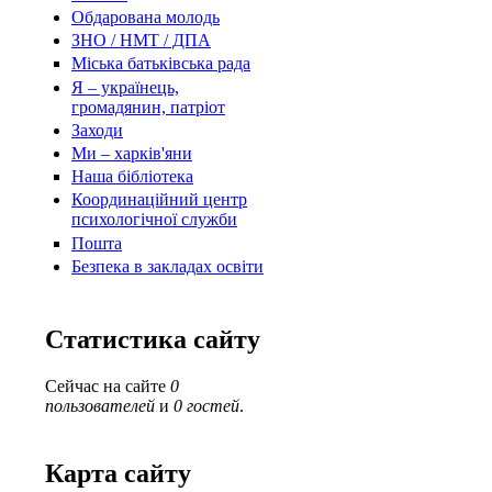
Обдарована молодь
ЗНО / НМТ / ДПА
Міська батьківська рада
Я – українець,
громадянин, патріот
Заходи
Ми – харків'яни
Наша бібліотека
Координаційний центр
психологічної служби
Пошта
Безпека в закладах освіти
Статистика сайту
Сейчас на сайте
0
пользователей
и
0 гостей
.
Карта сайту