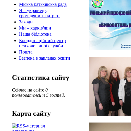
Міська батьківська рада
Я – українець,
громадянин, патріот
Заходи
Ми – харків'яни
Наша бібліотека
Координаційний центр
психологічної служби
Пошта
Безпека в закладах освіти
Статистика сайту
Сейчас на сайте
0
пользователей
и
5 гостей
.
Карта сайту