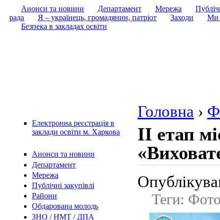
Анонси та новини
Департамент
Мережа
Публічн
рада
Я – українець, громадянин, патріот
Заходи
Ми 
Безпека в закладах освіти
Головна
›
Ф
Електронна реєстрація в
ІІ етап м
заклади освіти м. Харкова
«Виховате
Анонси та новини
Департамент
Мережа
Опублікував
Публічні закупівлі
Теги: Фот
Райони
Обдарована молодь
ЗНО / НМТ / ДПА