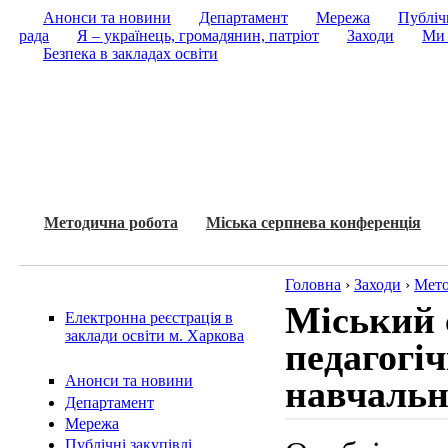
Анонси та новини
Департамент
Мережа
Публічн
рада
Я – українець, громадянин, патріот
Заходи
Ми 
Безпека в закладах освіти
Методична робота
Міська серпнева конференція
Головна
›
Заходи
›
Мето
Міський 
Електронна реєстрація в
заклади освіти м. Харкова
педагогіч
Анонси та новини
навчальн
Департамент
Мережа
Публічні закупівлі