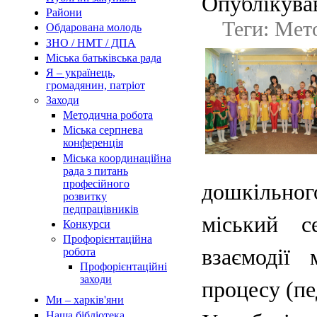
Опублікував
Райони
Теги: Мет
Обдарована молодь
ЗНО / НМТ / ДПА
Міська батьківська рада
Я – українець,
громадянин, патріот
Заходи
Методична робота
Міська серпнева
конференція
Міська координаційна
рада з питань
професійного
дошкільно
розвитку
педпрацівників
міський с
Конкурси
Профорієнтаційна
взаємодії 
робота
Профорієнтаційні
заходи
процесу (пе
Ми – харків'яни
Наша бібліотека