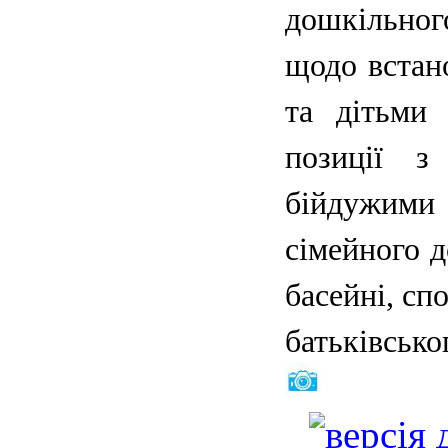
дошкільног
щодо встан
та дітьми 
позиції з
бійдужими
сімейного д
басейні, сп
батьківсько