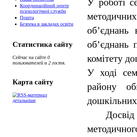
У роботі с
Координаційний центр
психологічної служби
методични
Пошта
Безпека в закладах освіти
об’єднань 
об’єднань 
Статистика сайту
комітету до
Сейчас на сайте
0
пользователей
и
2 гостя
.
У ході сем
Карта сайту
району обм
дошкільних 
детальніше
Досвід ро
методичного