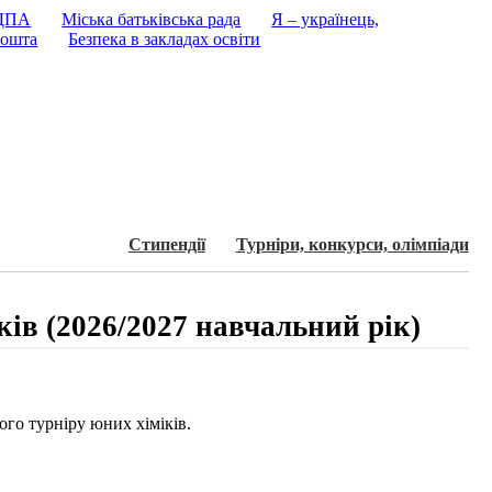
 ДПА
Міська батьківська рада
Я – українець,
ошта
Безпека в закладах освіти
Стипендії
Турнiри, конкурси, олiмпiади
ків (2026/2027 навчальний рік)
го турніру юних хіміків.