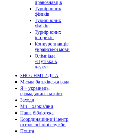
правознавців
Турнір юних
фізиків
Турнір юних
хіміків
Турнір юних
істориків
Конкурс знавців
української мови
Олімпіада
«Путівка в
науку»
ЗНО / НМТ / ДПА
Міська батьківська рада
Я – українець,
громадянин, патріот
Заходи
Ми – харків'яни
Наша бібліотека
Координаційний центр
психологічної служби
Пошта