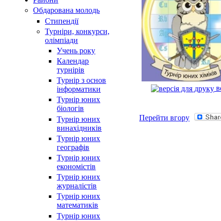
Обдарована молодь
Стипендії
Турнiри, конкурси,
олiмпiади
Учень року
Календар
турнірів
Турнір з основ
в
інформатики
Турнір юних
біологів
Перейти вгору
Турнір юних
винахідників
Турнір юних
географів
Турнір юних
економістів
Турнір юних
журналістів
Турнір юних
математиків
Турнір юних