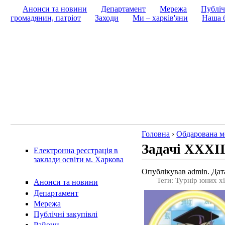
Анонси та новини
Департамент
Мережа
Публіч
громадянин, патріот
Заходи
Ми – харків'яни
Наша б
Головна
›
Обдарована м
Задачі ХХХІI
Електронна реєстрація в
заклади освіти м. Харкова
Опублікував admin. Дата
Теги: Турнір юних хі
Анонси та новини
Департамент
Мережа
Публічні закупівлі
Райони