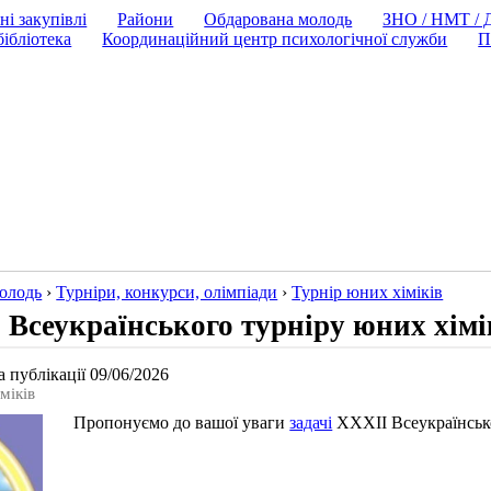
ні закупівлі
Райони
Обдарована молодь
ЗНО / НМТ /
ібліотека
Координаційний центр психологічної служби
П
олодь
›
Турнiри, конкурси, олiмпiади
›
Турнір юних хіміків
 Всеукраїнського турніру юних хімі
 публікації 09/06/2026
міків
Пропонуємо до вашої уваги
задачі
XХXІІ Всеукраїнсько