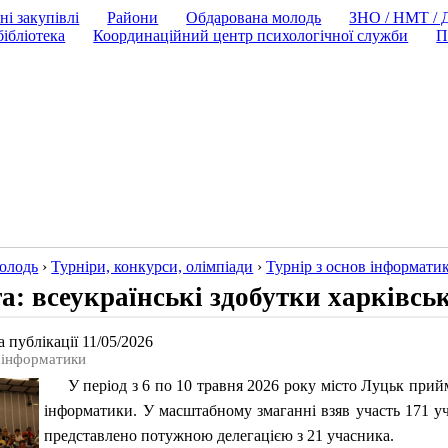
ні закупівлі
Райони
Обдарована молодь
ЗНО / НМТ /
ібліотека
Координаційний центр психологічної служби
П
олодь
›
Турнiри, конкурси, олiмпiади
›
Турнір з основ інформати
а: всеукраїнські здобутки харківсь
 публікації 11/05/2026
в інформатики
У період з 6 по 10 травня 2026 року місто Луцьк прийма
інформатики. У масштабному змаганні взяв участь 171 уче
представлено потужною делегацією з 21 учасника.