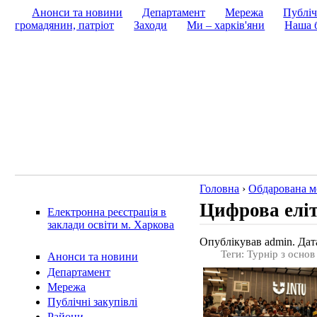
Анонси та новини
Департамент
Мережа
Публіч
громадянин, патріот
Заходи
Ми – харків'яни
Наша б
Головна
›
Обдарована м
Цифрова еліт
Електронна реєстрація в
заклади освіти м. Харкова
Опублікував admin. Дата
Теги: Турнір з осно
Анонси та новини
Департамент
Мережа
Публічні закупівлі
Райони