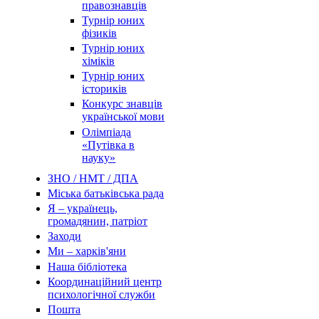
правознавців
Турнір юних
фізиків
Турнір юних
хіміків
Турнір юних
істориків
Конкурс знавців
української мови
Олімпіада
«Путівка в
науку»
ЗНО / НМТ / ДПА
Міська батьківська рада
Я – українець,
громадянин, патріот
Заходи
Ми – харків'яни
Наша бібліотека
Координаційний центр
психологічної служби
Пошта