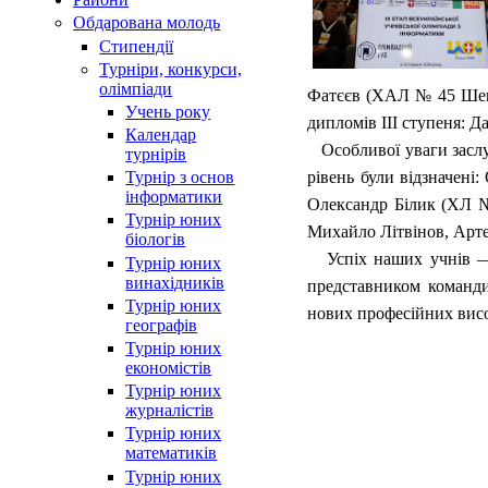
Обдарована молодь
Стипендії
Турнiри, конкурси,
олiмпiади
Фатєєв (ХАЛ № 45 Шевч
Учень року
дипломів ІІІ ступеня:
Календар
Особливої уваги заслу
турнірів
рівень були відзначен
Турнір з основ
інформатики
Олександр Білик (ХЛ №
Турнір юних
Михайло Літвінов, Арт
біологів
Успіх наших учнів — ц
Турнір юних
винахідників
представником команди
Турнір юних
нових професійних вис
географів
Турнір юних
економістів
Турнір юних
журналістів
Турнір юних
математиків
Турнір юних