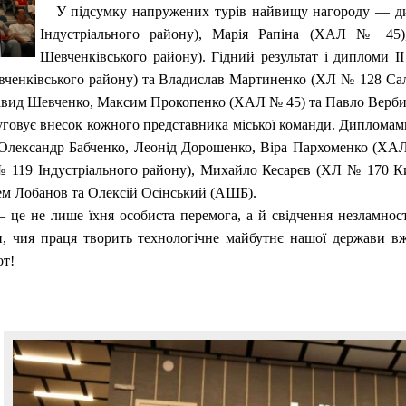
У підсумку напружених турів найвищу нагороду — ди
Індустріального району), Марія Рапіна (ХАЛ № 45
Шевченківського району). Гідний результат і дипломи 
енківського району) та Владислав Мартиненко (ХЛ № 128 Салті
 Давид Шевченко, Максим Прокопенко (ХАЛ № 45) та Павло Вер
говує внесок кожного представника міської команди. Дипломами
і: Олександр Бабченко, Леонід Дорошенко, Віра Пархоменко (Х
 119 Індустріального району), Михайло Кесарєв (ХЛ № 170 Киї
ем Лобанов та Олексій Осінський (АШБ).
е не лише їхня особиста перемога, а й свідчення незламност
, чия праця творить технологічне майбутнє нашої держави вж
от!