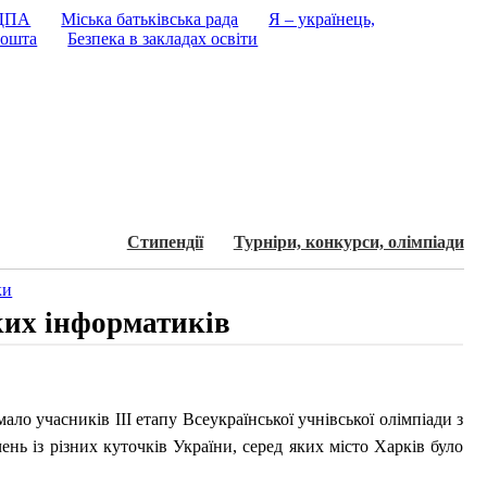
 ДПА
Міська батьківська рада
Я – українець,
ошта
Безпека в закладах освіти
Стипендії
Турнiри, конкурси, олiмпiади
ки
ких інформатиків
ло учасників ІІІ етапу Всеукраїнської учнівської олімпіади з
нь із різних куточків України, серед яких місто Харків було