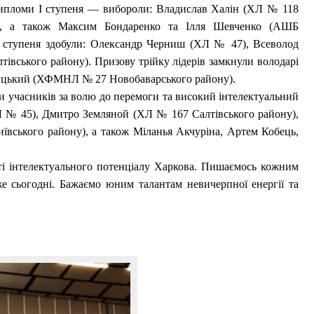
пломи І ступеня — вибороли: Владислав Халін (ХЛ № 118
), а також Максим Бондаренко та Ілля Шевченко (АШБ
ІІ ступеня здобули: Олександр Черниш (ХЛ № 47), Всеволод
вського району). Призову трійку лідерів замкнули володарі
бицький (ХФМНЛ № 27 Новобаварського району).
 учасників за волю до перемоги та високий інтелектуальний
АЛ № 45), Дмитро Земляной (ХЛ № 167 Салтівського району),
вського району), а також Міланья Акчуріна, Артем Кобець,
і інтелектуального потенціалу Харкова. Пишаємось кожним
е сьогодні. Бажаємо юним талантам невичерпної енергії та