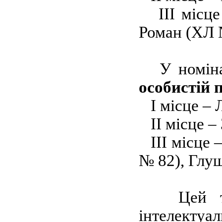
ІІІ місце
Роман (ХЛ 
У номіна
особистій 
І місце – 
ІІ місце –
ІІІ місце 
№ 82), Глу
Цей турн
інтелектуа