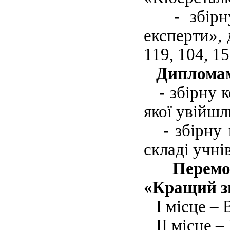
- збірну 
експерти»,
119, 104, 15
Дипломам
- збірну к
якої увійшл
- збірну к
складі учні
Перемо
«Кращий з
І місце – 
ІІ місце –