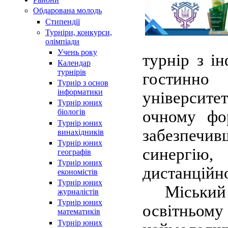
Обдарована молодь
Стипендії
Турнiри, конкурси,
олiмпiади
Учень року
турнір з і
Календар
турнірів
гостинно
Турнір з основ
інформатики
університе
Турнір юних
очному фо
біологів
Турнір юних
забезпечив
винахідників
Турнір юних
синергію,
географів
Турнір юних
дистанційн
економістів
Турнір юних
Міський т
журналістів
Турнір юних
освітньом
математиків
Турнір юних