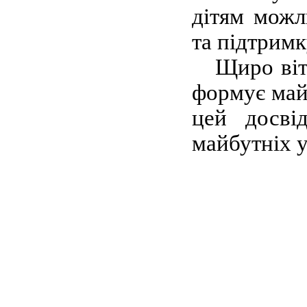
дітям можл
та підтримк
Щиро вітає
формує майб
цей досві
майбутніх ус