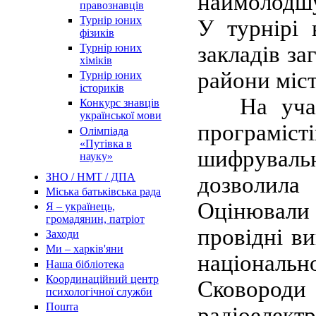
наймолодшу
правознавців
Турнір юних
У турнірі 
фізиків
Турнір юних
закладів за
хіміків
райони міс
Турнір юних
істориків
На учасни
Конкурс знавців
української мови
програміс
Олімпіада
«Путівка в
шифруваль
науку»
ЗНО / НМТ / ДПА
дозволила 
Міська батьківська рада
Оцінювали 
Я – українець,
громадянин, патріот
провідні в
Заходи
Ми – харків'яни
національн
Наша бібліотека
Координаційний центр
Сковороди 
психологічної служби
Пошта
радіоелектр