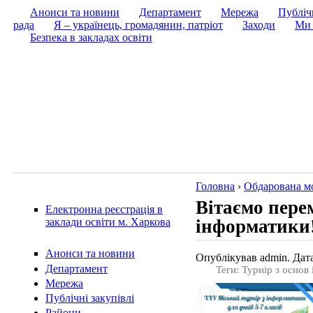
Анонси та новини
Департамент
Мережа
Публічн
рада
Я – українець, громадянин, патріот
Заходи
Ми 
Безпека в закладах освіти
Головна
›
Обдарована м
Вітаємо пере
Електронна реєстрація в
інформатики
заклади освіти м. Харкова
Анонси та новини
Опублікував admin. Дата
Департамент
Теги: Турнір з осно
Мережа
Публічні закупівлі
Райони