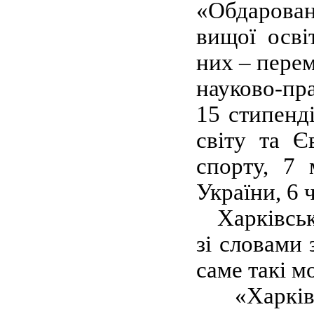
«Обдарован
вищої осві
них – перем
науково-пр
15 стипенді
світу та Є
спорту, 7 
України, 6 
Харківськи
зі словами 
саме такі м
«Харків - 