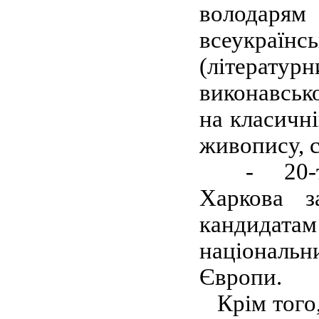
володарям
всеукраїн
(літератур
виконавсько
на класичні
живопису, 
-
20
Харкова з
кандидата
національни
Європи.
Крім того,