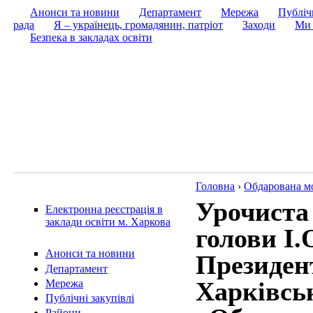
Анонси та новини
Департамент
Мережа
Публічн
рада
Я – українець, громадянин, патріот
Заходи
Ми 
Безпека в закладах освіти
Головна
›
Обдарована м
Урочиста 
Електронна реєстрація в
заклади освіти м. Харкова
голови І.
Анонси та новини
Президен
Департамент
Харківськ
Мережа
Публічні закупівлі
Райони