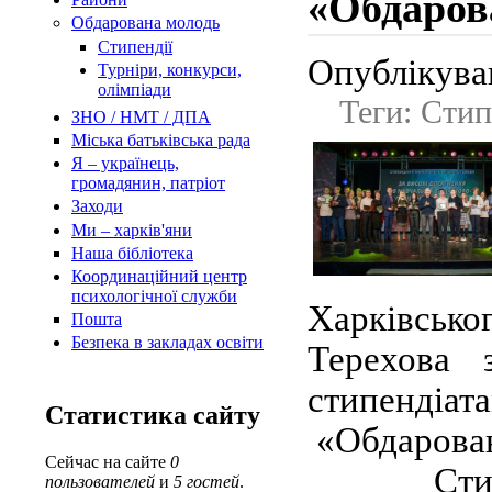
«Обдаров
Обдарована молодь
Стипендії
Опублікував
Турнiри, конкурси,
олiмпiади
Теги: Стип
ЗНО / НМТ / ДПА
Міська батьківська рада
Я – українець,
громадянин, патріот
Заходи
Ми – харків'яни
Наша бібліотека
Координаційний центр
психологічної служби
Харківсько
Пошта
Безпека в закладах освіти
Терехова 
стипенді
Статистика сайту
«Обдарован
Сейчас на сайте
0
Стипенді
пользователей
и
5 гостей
.