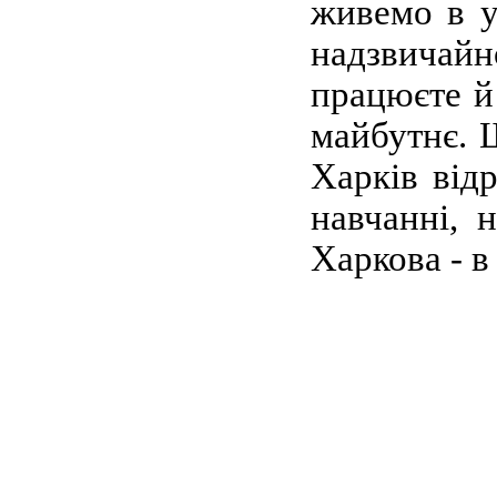
живемо в у
надзвичай
працюєте й 
майбутнє. Ш
Харків відр
навчанні, 
Харкова - в