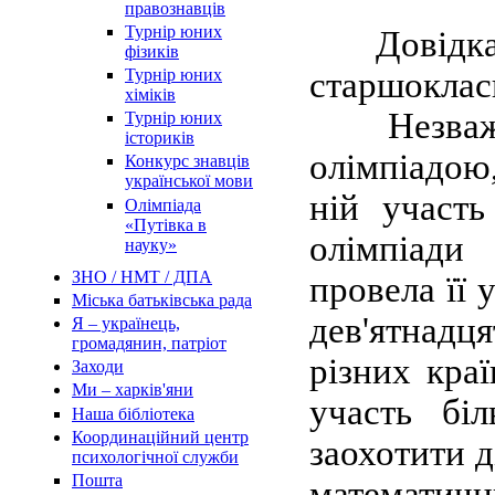
правознавців
Турнір юних
Довідка: 
фізиків
Турнір юних
старшоклас
хіміків
Незважаю
Турнір юних
істориків
олімпіадою
Конкурс знавців
української мови
ній участь
Олімпіада
«Путівка в
олімпіади
науку»
ЗНО / НМТ / ДПА
провела її 
Міська батьківська рада
дев'ятнадц
Я – українець,
громадянин, патріот
різних кра
Заходи
Ми – харків'яни
участь бі
Наша бібліотека
Координаційний центр
заохотити д
психологічної служби
Пошта
математич