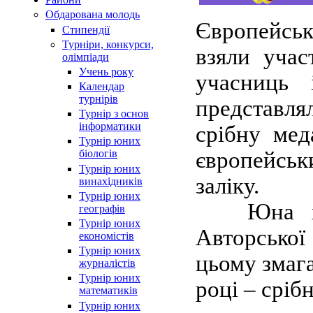
Обдарована молодь
Європейськ
Стипендії
Турнiри, конкурси,
взяли учас
олiмпiади
Учень року
учасниць 
Календар
турнірів
представля
Турнір з основ
інформатики
срібну мед
Турнір юних
європейськ
біологів
Турнір юних
заліку.
винахідників
Турнір юних
Юна харк
географів
Турнір юних
Авторської
економістів
Турнір юних
цьому змаг
журналістів
Турнір юних
році – сріб
математиків
Турнір юних