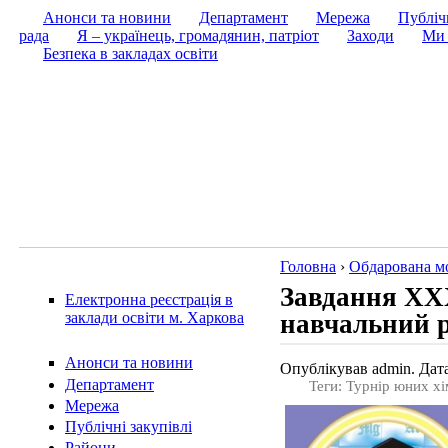
Анонси та новини
Департамент
Мережа
Публічн
рада
Я – українець, громадянин, патріот
Заходи
Ми 
Безпека в закладах освіти
Головна
›
Обдарована м
Завдання XXX
Електронна реєстрація в
навчальний р
заклади освіти м. Харкова
Анонси та новини
Опублікував admin. Дата
Департамент
Теги: Турнір юних хі
Мережа
Публічні закупівлі
Райони