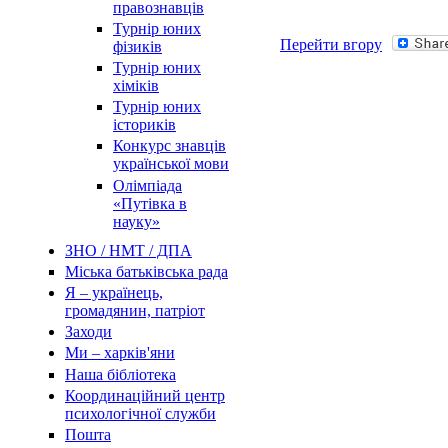
правознавців
Турнір юних
Перейти вгору
фізиків
Турнір юних
хіміків
Турнір юних
істориків
Конкурс знавців
української мови
Олімпіада
«Путівка в
науку»
ЗНО / НМТ / ДПА
Міська батьківська рада
Я – українець,
громадянин, патріот
Заходи
Ми – харків'яни
Наша бібліотека
Координаційний центр
психологічної служби
Пошта