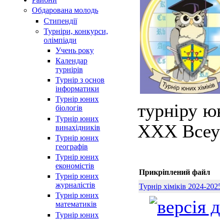
Обдарована молодь
Стипендії
Турнiри, конкурси,
олiмпiади
Учень року
Календар
турнірів
Турнір з основ
інформатики
Турнір юних
турніру ю
біологів
Турнір юних
ХХХ Всеук
винахідників
Турнір юних
географів
Турнір юних
економістів
Прикріплений файл
Турнір юних
журналістів
Турнір хіміків 2024-202
Турнір юних
математиків
Турнір юних