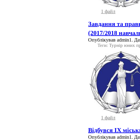
1 файл
Завдання та прав
(2017/2018 навчал
Опублікував admin1. Дат
Теги: Турнір юних п
1 файл
Відбувся ІХ місь
Опублікував admin1. Дат