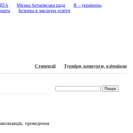
 ДПА
Міська батьківська рада
Я – українець,
ошта
Безпека в закладах освіти
Стипендії
Турнiри, конкурси, олiмпiади
авознавців, проведення