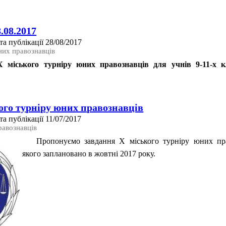
.08.2017
а публікації 28/08/2017
них правознавців
міського турніру юних правознавців для учнів 9-11-х кл
ого турніру юних правознавців
а публікації 11/07/2017
равознавців
Пропонуємо завдання Х міського турніру юних пра
якого заплановано в жовтні 2017 року.