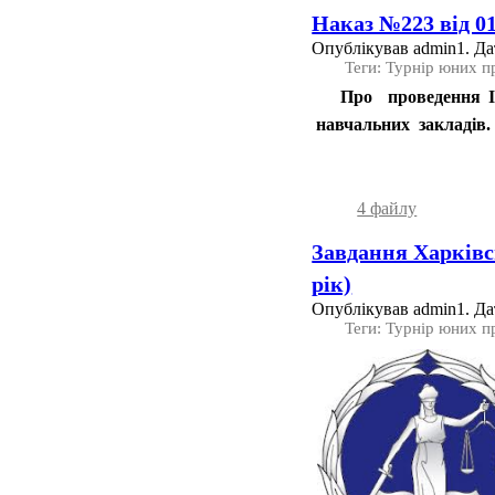
Наказ №223 від 01
Опублікував admin1. Дат
Теги: Турнір юних п
Про проведення ІХ
навчальних закладів.
4 файлу
Завдання Харківс
рік)
Опублікував admin1. Дат
Теги: Турнір юних п