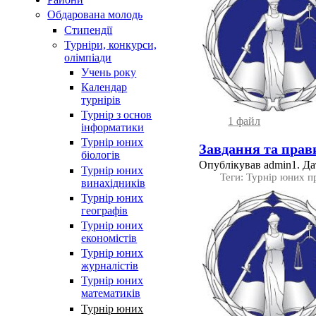
Обдарована молодь
Стипендії
Турнiри, конкурси,
олiмпiади
Учень року
Календар
турнірів
Турнір з основ
1 файл
інформатики
Турнір юних
Завдання та прав
біологів
Опублікував admin1. Дат
Турнір юних
Теги: Турнір юних п
винахідників
Турнір юних
географів
Турнір юних
економістів
Турнір юних
журналістів
Турнір юних
математиків
Турнір юних