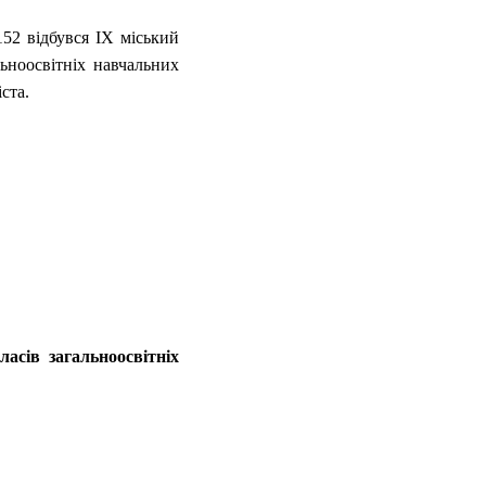
152 відбувся ІХ міський
льноосвітніх навчальних
іста.
сів загальноосвітніх