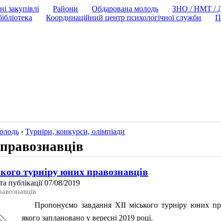
ні закупівлі
Райони
Обдарована молодь
ЗНО / НМТ /
ібліотека
Координаційний центр психологічної служби
П
олодь
›
Турнiри, конкурси, олiмпiади
 правознавців
ького турніру юних правознавців
а публікації 07/08/2019
равознавців
Пропонуємо завдання ХІI міського турніру юних пр
якого заплановано у вересні 2019 році.