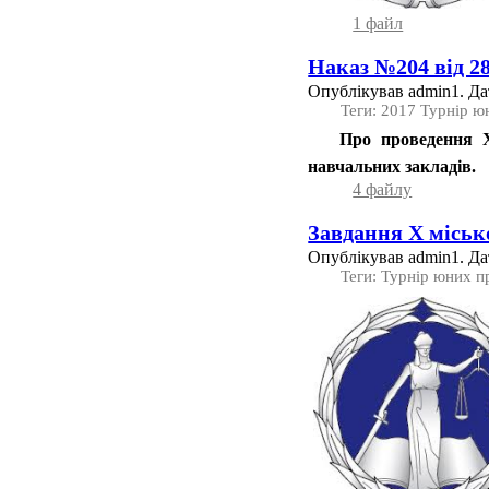
1 файл
Наказ №204 від 28
Опублікував admin1. Дат
Теги: 2017 Турнір ю
Про проведення Х 
навчальних закладів.
4 файлу
Завдання Х міськ
Опублікував admin1. Дат
Теги: Турнір юних п