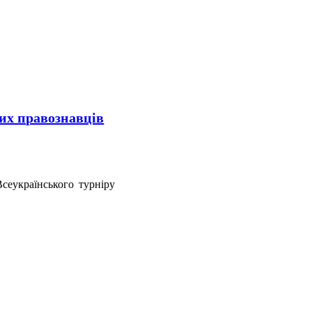
их правознавців
еукраїнського турніру