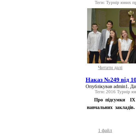
Теги: Турнір юних п
Читати далi
Наказ №249 від 10
Опублікував admin1. Дат
Теги: 2016 Турнір ю
Про підсумки ІХ м
навчальних закладів.
1 файл