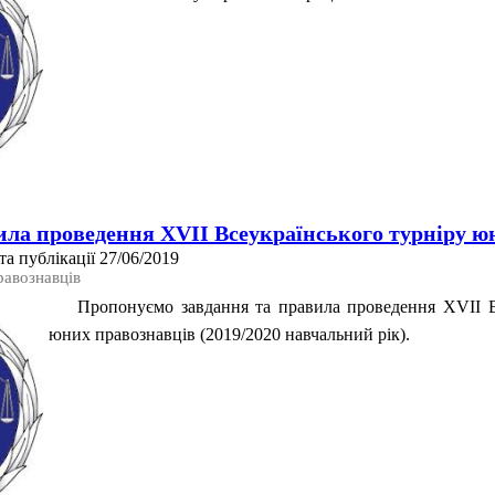
ила проведення XVІІ Всеукраїнського турніру ю
а публікації 27/06/2019
равознавців
Пропонуємо завдання та правила проведення XVІI В
юних правознавців (2019/2020 навчальний рік).