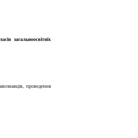
асів загальноосвітніх
вознавців, проведення