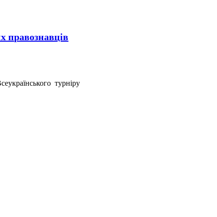
их правознавців
еукраїнського турніру