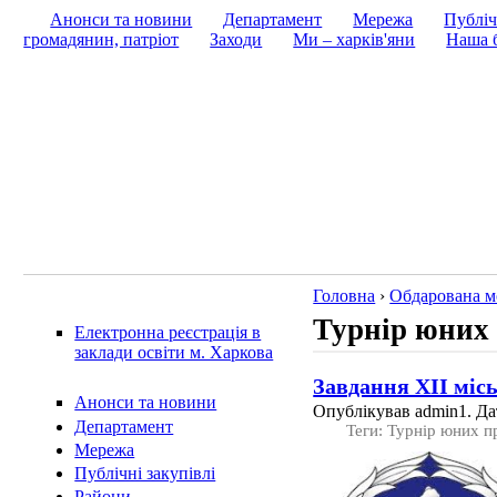
Анонси та новини
Департамент
Мережа
Публіч
громадянин, патріот
Заходи
Ми – харків'яни
Наша б
Головна
›
Обдарована м
Турнір юних
Електронна реєстрація в
заклади освіти м. Харкова
Завдання ХІІ міс
Анонси та новини
Опублікував admin1. Дат
Департамент
Теги: Турнір юних п
Мережа
Публічні закупівлі
Райони