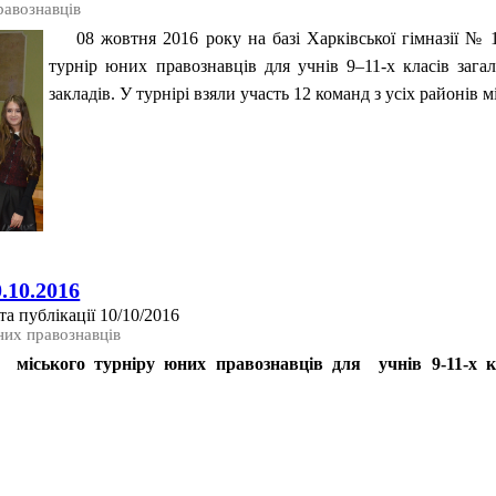
равознавців
08 жовтня 2016 року на базі Харківської гімназії № 
турнір юних правознавців для учнів 9–11-х класів зага
закладів. У турнірі взяли участь 12 команд з усіх районів м
.10.2016
а публікації 10/10/2016
них правознавців
іського турніру юних правознавців для учнів 9-11-х кла