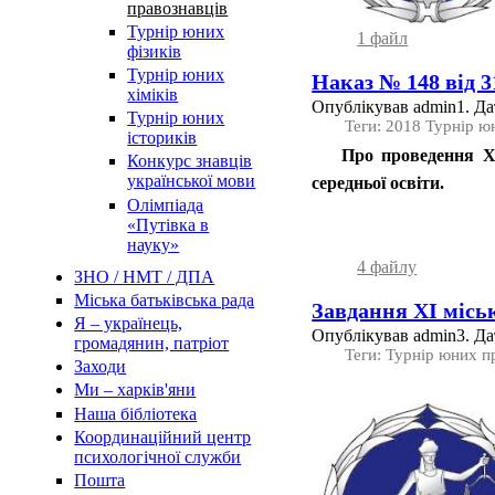
правознавців
Турнір юних
1 файл
фізиків
Турнір юних
Наказ № 148 від 3
хіміків
Опублікував admin1. Дат
Турнір юних
Теги: 2018 Турнір ю
істориків
Про проведення ХІ 
Конкурс знавців
української мови
середньої освіти.
Олімпіада
«Путівка в
науку»
4 файлу
ЗНО / НМТ / ДПА
Міська батьківська рада
Завдання ХІ місь
Я – українець,
Опублікував admin3. Дат
громадянин, патріот
Теги: Турнір юних п
Заходи
Ми – харків'яни
Наша бібліотека
Координаційний центр
психологічної служби
Пошта