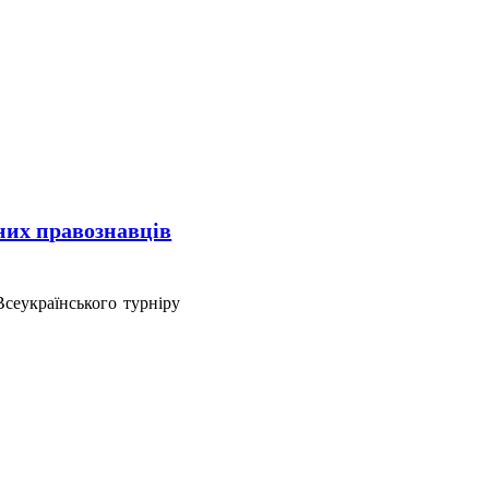
них правознавців
сеукраїнського турніру