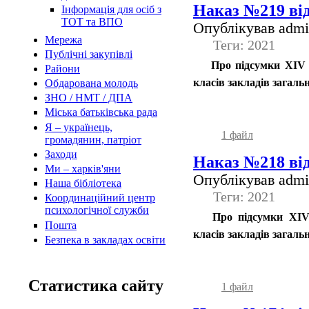
Наказ №219 від
Інформація для осіб з
ТОТ та ВПО
Опублікував admin
Мережа
Теги: 2021
Публічні закупівлі
Про підсумки ХІV 
Райони
класів закладів загальн
Обдарована молодь
ЗНО / НМТ / ДПА
Міська батьківська рада
Я – українець,
1 файл
громадянин, патріот
Заходи
Наказ №218 від
Ми – харків'яни
Опублікував admin
Наша бібліотека
Теги: 2021
Координаційний центр
психологічної служби
Про підсумки ХІV м
Пошта
класів закладів загальн
Безпека в закладах освіти
Статистика сайту
1 файл