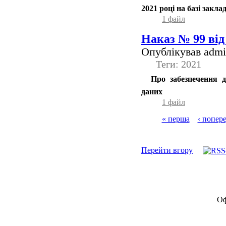
2021 році на базі закла
1 файл
Наказ № 99 від 
Опублікував admin
Теги: 2021
Про забезпечення д
даних
1 файл
« перша
‹ попер
Перейти вгору
Оф