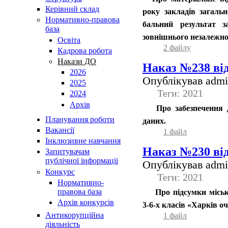
Керівний склад
року закладів загальн
Нормативно-правова
бальний результат з
база
зовнішнього незалежно
Освiта
2 файлу
Кадрова робота
Накази ДО
Наказ №238 від
2026
Опублікував admin
2025
Теги: 2021
2024
Архів
Про забезпечення д
Планування роботи
даних.
Вакансії
1 файл
Інклюзивне навчання
Наказ №230 від
Запитувачам
публічної інформаціі
Опублікував admin
Конкурс
Теги: 2021
Нормативно-
правова база
Про підсумки міськ
Архів конкурсів
3-6-х класів «Харків о
Антикорупційна
1 файл
діяльність