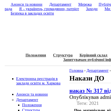
Анонси та новини
Департамент
Мережа
Публічн
рада
Я – українець, громадянин, патріот
Заходи
Ми 
Безпека в закладах освіти
Положення
Структура
Керівний склад
Запитувачам публічної інф
Головна
›
Департамент
Накази ДО
Електронна реєстрація в
заклади освіти м. Харкова
наказ № 317 від
Анонси та новини
Опублікував admin
Департамент
Теги: 2021
Положення
Структура
Про матеріальне ві