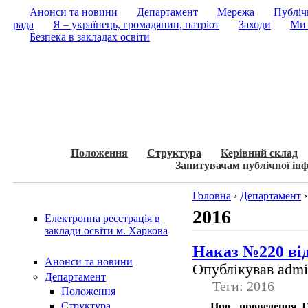
Анонси та новини
Департамент
Мережа
Публічн
рада
Я – українець, громадянин, патріот
Заходи
Ми 
Безпека в закладах освіти
Положення
Структура
Керівний склад
Запитувачам публічної інф
Головна
›
Департамент
2016
Електронна реєстрація в
заклади освіти м. Харкова
Наказ №220 від
Анонси та новини
Опублікував admin
Департамент
Теги: 2016
Положення
Структура
Про проведення IX 