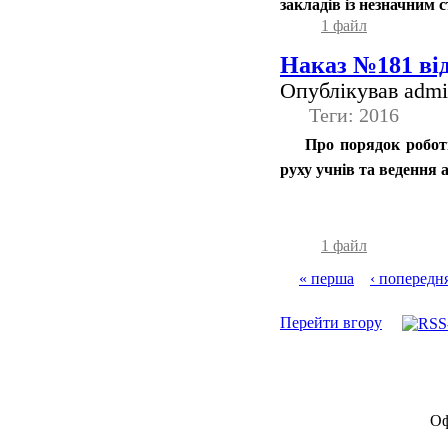
закладів із незначним 
1 файл
Наказ №181 від
Опублікував admin
Теги: 2016
Про порядок роботи
руху учнів та ведення 
1 файл
« перша
‹ попередн
Перейти вгору
Оф