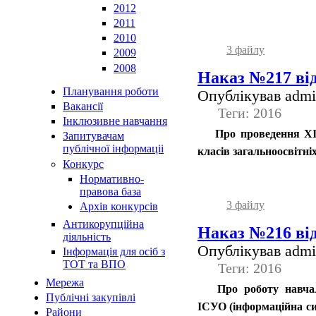
2012
2011
2010
3 файлу
2009
2008
Наказ №217 від
Планування роботи
Опублікував admin
Вакансії
Теги: 2016
Інклюзивне навчання
Про проведення ХІV
Запитувачам
публічної інформаціі
класів загальноосвітні
Конкурс
Нормативно-
правова база
3 файлу
Архів конкурсів
Антикорупційна
Наказ №216 від
діяльність
Опублікував admin
Інформація для осіб з
ТОТ та ВПО
Теги: 2016
Мережа
Про роботу навчал
Публічні закупівлі
ІСУО (інформаційна си
Райони