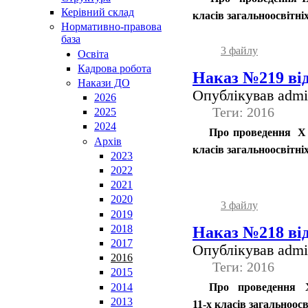
Керівний склад
класів загальноосвітн
Нормативно-правова
база
3 файлу
Освiта
Кадрова робота
Наказ №219 від
Накази ДО
Опублікував admin
2026
Теги: 2016
2025
2024
Про проведення Х м
Архів
класів загальноосвітні
2023
2022
2021
2020
3 файлу
2019
2018
Наказ №218 від
2017
Опублікував admin
2016
Теги: 2016
2015
2014
Про проведення ХІ
2013
11-х класів загальноо