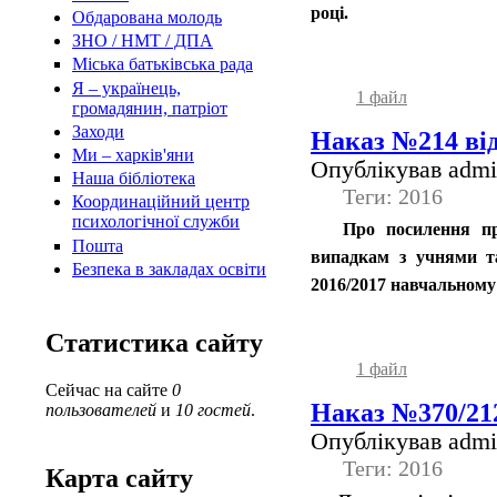
році.
Обдарована молодь
ЗНО / НМТ / ДПА
Міська батьківська рада
Я – українець,
1 файл
громадянин, патріот
Заходи
Наказ №214 від
Ми – харків'яни
Опублікував admin
Наша бібліотека
Теги: 2016
Координаційний центр
психологічної служби
Про посилення пр
Пошта
випадкам з учнями т
Безпека в закладах освіти
2016/2017 навчальному
Статистика сайту
1 файл
Сейчас на сайте
0
Наказ №370/212
пользователей
и
10 гостей
.
Опублікував admin
Теги: 2016
Карта сайту