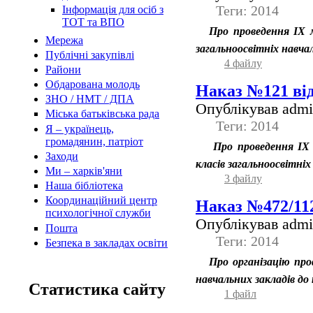
Теги: 2014
Інформація для осіб з
ТОТ та ВПО
Про проведення ІХ м
Мережа
загальноосвітніх навча
Публічні закупівлі
4 файлу
Райони
Обдарована молодь
Наказ №121 від
ЗНО / НМТ / ДПА
Опублікував admin
Міська батьківська рада
Теги: 2014
Я – українець,
громадянин, патріот
Про проведення ІХ 
Заходи
класів загальноосвітні
Ми – харків'яни
3 файлу
Наша бібліотека
Координаційний центр
Наказ №472/112
психологічної служби
Опублікував admin
Пошта
Теги: 2014
Безпека в закладах освіти
Про організацію про
навчальних закладів до
Статистика сайту
1 файл