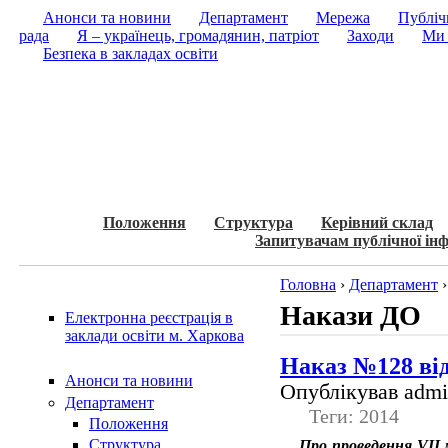
Анонси та новини
Департамент
Мережа
Публічн
рада
Я – українець, громадянин, патріот
Заходи
Ми 
Безпека в закладах освіти
Положення
Структура
Керівний склад
Запитувачам публічної інф
Головна
›
Департамент
Накази ДО
Електронна реєстрація в
заклади освіти м. Харкова
Наказ №128 від
Анонси та новини
Опублікував admin
Департамент
Теги: 2014
Положення
Структура
Про проведення VІІ м