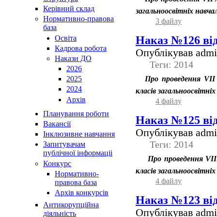
Керівний склад
загальноосвітніх навча
Нормативно-правова
3 файлу
база
Наказ №126 від
Освiта
Кадрова робота
Опублікував admin
Накази ДО
Теги: 2014
2026
Про проведення VІІ 
2025
2024
класів загальноосвітніх
Архів
4 файлу
Планування роботи
Наказ №125 від
Вакансії
Опублікував admin
Інклюзивне навчання
Теги: 2014
Запитувачам
публічної інформаціі
Про проведення VIІІ
Конкурс
класів загальноосвітні
Нормативно-
4 файлу
правова база
Архів конкурсів
Наказ №123 від
Антикорупційна
Опублікував admin
діяльність