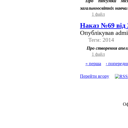
Про підсумки мі
загальноосвітніх навча
1 файл
Наказ №69 від 
Опублікував admin
Теги: 2014
Про створення апеля
1 файл
« перша
‹ попередн
Перейти вгору
Оф