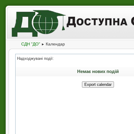
Календар
СДН "ДО"
Календар
►
Надходжувані події:
Немає нових подій