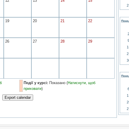
12
13
14
15
2
19
20
21
22
Поне
26
27
28
29
1
2
3
Поне
б
Події у курсі:
Показано (
Натиснути, щоб
приховати
)
1
2
2