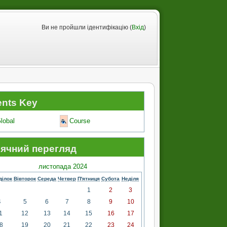
Ви не пройшли ідентифікацію (
Вхід
)
ents Key
lobal
Course
сячний перегляд
листопада 2024
ділок
Вівторок
Середа
Четвер
П'ятниця
Субота
Неділя
1
2
3
4
5
6
7
8
9
10
1
12
13
14
15
16
17
8
19
20
21
22
23
24