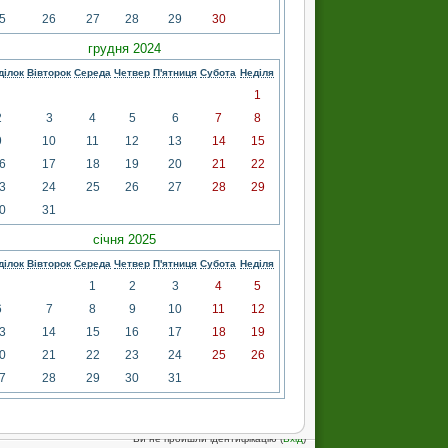
5
26
27
28
29
30
грудня 2024
ділок
Вівторок
Середа
Четвер
П'ятниця
Субота
Неділя
1
2
3
4
5
6
7
8
9
10
11
12
13
14
15
6
17
18
19
20
21
22
3
24
25
26
27
28
29
0
31
січня 2025
ділок
Вівторок
Середа
Четвер
П'ятниця
Субота
Неділя
1
2
3
4
5
6
7
8
9
10
11
12
3
14
15
16
17
18
19
0
21
22
23
24
25
26
7
28
29
30
31
Ви не пройшли ідентифікацію (
Вхід
)