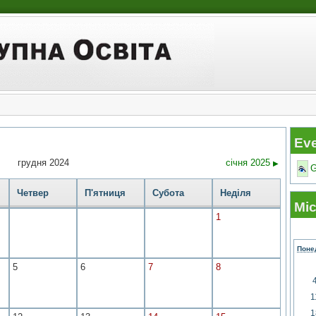
Ev
грудня 2024
січня 2025
▶
G
Четвер
П'ятниця
Субота
Неділя
Мі
1
Поне
5
6
7
8
1
1