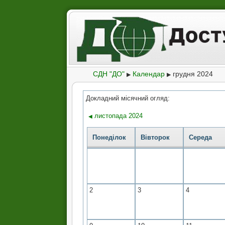
Календар
СДН "ДО"
Календар
грудня 2024
▶
▶
Докладний місячний огляд:
листопада 2024
◀
Понеділок
Вівторок
Середа
2
3
4